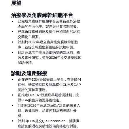
展望
治療學及角膜緣幹細胞平台
已完成角膜緣幹細胞平台及其衍生外泌體
產品的全面化學、製造與品質管制開發。
已就角膜緣幹細胞及衍生外泌體向FDA提
交藥物主檔案。
計劃於2026年建立臨床級角膜緣幹細胞
庫，並提交乾眼症新藥臨床試驗申請。
預計完成老年性黃斑部病變的臨床前、療
效及毒性研究，並於2026年提交新藥臨床
試驗申請。
診斷及遠距醫療
正在運營EG遠距醫療線上平台，在美國44
個州、華盛頓特區及關島提供CLIA及CAP
認證的實驗室服務。
正推進OkaiDx™胰臟癌早期檢測計劃，按
照FDA的臨床驗證路徑推進。
計劃於2026年完成OkaiDx™計劃的患者入
組、數據清理、品質控制及初步統計分
析。
計劃向FDA提交Q-Submission，就胰臟
癌計劃的潛在突破性設備資格進行討論。