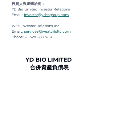
投資人與媒體洽詢：
YD Bio Limited Investor Relations
Email: 
investor@ydesgroup.com
WFS Investor Relations Inc.
Email
: 
services@wealthfsllc.com
Phone: +1 628 283 9214
YD BIO LIMITED 
合併資產負債表