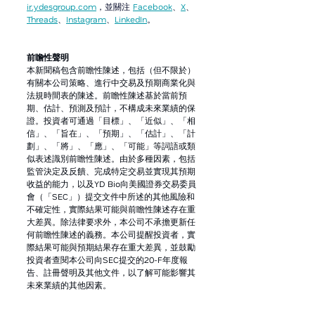
ir.ydesgroup.com
，並關注
Facebook
、
X
、
Threads
、
Instagram
、
LinkedIn
。
前瞻性聲明
本新聞稿包含前瞻性陳述，包括（但不限於）
有關本公司策略、進行中交易及預期商業化與
法規時間表的陳述。前瞻性陳述基於當前預
期、估計、預測及預計，不構成未來業績的保
證。投資者可通過「目標」、「近似」、「相
信」、「旨在」、「預期」、「估計」、「計
劃」、「將」、「應」、「可能」等詞語或類
似表述識別前瞻性陳述。由於多種因素，包括
監管決定及反饋、完成特定交易並實現其預期
收益的能力，以及YD Bio向美國證券交易委員
會（「SEC」）提交文件中所述的其他風險和
不確定性，實際結果可能與前瞻性陳述存在重
大差異。除法律要求外，本公司不承擔更新任
何前瞻性陳述的義務。本公司提醒投資者，實
際結果可能與預期結果存在重大差異，並鼓勵
投資者查閱本公司向SEC提交的20-F年度報
告、註冊聲明及其他文件，以了解可能影響其
未來業績的其他因素。