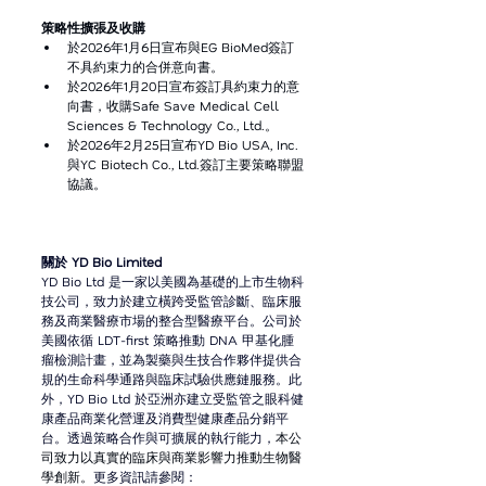
策略性擴張及收購
於2026年1月6日宣布與EG BioMed簽訂
不具約束力的合併意向書。
於2026年1月20日宣布簽訂具約束力的意
向書，收購Safe Save Medical Cell 
Sciences & Technology Co., Ltd.。
於2026年2月25日宣布YD Bio USA, Inc.
與YC Biotech Co., Ltd.簽訂主要策略聯盟
協議。
關於 YD Bio Limited
YD Bio Ltd 是一家以美國為基礎的上市生物科
技公司，致力於建立橫跨受監管診斷、臨床服
務及商業醫療市場的整合型醫療平台。公司於
美國依循 LDT-first 策略推動 DNA 甲基化腫
瘤檢測計畫，並為製藥與生技合作夥伴提供合
規的生命科學通路與臨床試驗供應鏈服務。此
外，YD Bio Ltd 於亞洲亦建立受監管之眼科健
康產品商業化營運及消費型健康產品分銷平
台。透過策略合作與可擴展的執行能力，
本公
司致力以真實的臨床與商業影響力推動生物醫
學創新。
更多資訊請參閱：