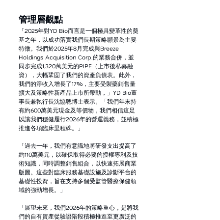
管理層觀點
「2025年對YD Bio而言是一個極具變革性的奠
基之年，以成功落實我們長期策略願景為主要
特徵。我們於2025年8月完成與Breeze 
Holdings Acquisition Corp.的業務合併，並
同步完成1,320萬美元的PIPE（上市後私募融
資），大幅鞏固了我們的資產負債表。此外，
我們的淨收入增長了17%，主要受製藥銷售量
擴大及策略性新產品上市所帶動，」YD Bio董
事長兼執行長沈協聰博士表示。「我們年末持
有約600萬美元現金及等價物，我們相信這足
以讓我們穩健履行2026年的營運義務，並積極
推進各項臨床里程碑。」
「過去一年，我們有意識地將研發支出提高了
約110萬美元，以確保取得必要的授權專利及技
術知識，同時調整銷售組合，以快速拓展商業
版圖。這些對臨床服務基礎設施及診斷平台的
基礎性投資，旨在支持多個受監管醫療保健領
域的強勁增長。」
「展望未來，我們2026年的策略重心，是將我
們的自有資產從驗證階段積極推進至更廣泛的