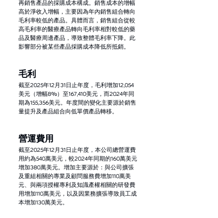
再銷售產品的採購成本構成。銷售成本的增幅
高於淨收入增幅，主要因為年內銷售組合轉向
毛利率較低的產品。具體而言，銷售組合從較
高毛利率的醫療產品轉向毛利率相對較低的藥
品及醫療周邊產品，導致整體毛利率下降。此
影響部分被某些產品採購成本降低所抵銷。
毛利
截至2025年12月31日止年度，毛利增加12,054
美元（增幅8%）至167,410美元，而2024年同
期為155,356美元。年度間的變化主要源於銷售
量提升及產品組合向低單價產品轉移。
營運費用
截至2025年12月31日止年度，本公司總營運費
用約為540萬美元，較2024年同期的160萬美元
增加380萬美元。增加主要源於：與公司擴張
及重組相關的專業及顧問服務費增加110萬美
元、與兩項授權專利及知識產權相關的研發費
用增加110萬美元，以及因業務擴張導致員工成
本增加130萬美元。