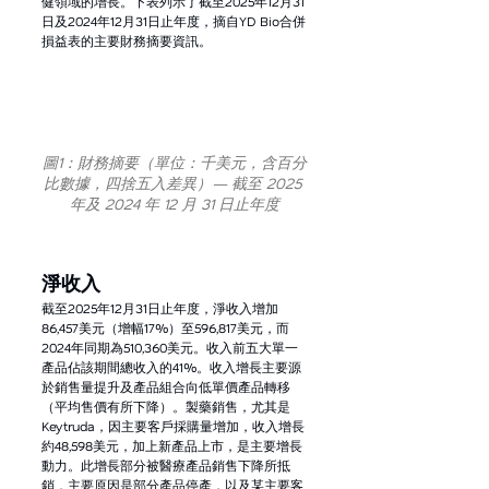
健領域的增長。下表列示了截至2025年12月31
日及2024年12月31日止年度，摘自YD Bio合併
損益表的主要財務摘要資訊。
圖1：財務摘要（單位：千美元，含百分
比數據，四捨五入差異）— 截至 2025 
年及 2024 年 12 月 31 日止年度
淨收入
截至2025年12月31日止年度，淨收入增加
86,457美元（增幅17%）至596,817美元，而
2024年同期為510,360美元。收入前五大單一
產品佔該期間總收入的41%。收入增長主要源
於銷售量提升及產品組合向低單價產品轉移
（平均售價有所下降）。製藥銷售，尤其是
Keytruda，因主要客戶採購量增加，收入增長
約48,598美元，加上新產品上市，是主要增長
動力。此增長部分被醫療產品銷售下降所抵
銷，主要原因是部分產品停產，以及某主要客