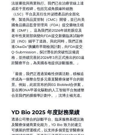
法規審批與商業執行。我們已在治療管線上達
成若干里程碑，包括完成角膜緣幹細胞
（LSC）平台及其衍生外泌體產品的全面化
學、製造與品質管制（CMC）開發，並已向美
國食品藥品監督管理局（FDA）提交藥物主檔
案（DMF）。這為我們於2026年就乾眼症及
老年性黃斑部病變向FDA提交新藥臨床試驗申
請（IND）鋪平了道路。與此同時，我們正推
進OkaiDx™胰臟癌早期檢測計劃，向FDA提交
Q-Submission，探討潛在的突破性設備資
格，並持續完善於2026年3月正式推出的EG遠
距醫療平台，為美國各地提供診斷服務。」
「最後，我們正透過策略性併購活動，積極追
求成為一個整合型多元垂直醫療保健平台的願
景。例如，此前宣布的與EG BioMed合併案，
旨在將DNA甲基化驅動的人工智能平台無縫整
合至我們的腫瘤學計劃中。」沈博士補充道。
YD Bio 2025 年度財務業績
透過公司整合的診斷平台、臨床服務基礎設施
及醫療保健商業化能力，YD Bio 致力於建立
可擴展的營運模式，以支持多個受監管醫療保