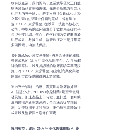
物科技產業，我們認為，產業競爭優勢正日益
取決於高品質生物數據、先進分析能力與臨床
執行力的整合能力。若本次與 
EG BioMed (愛
立基生醫) 
的擬議合併順利完成，將有望加
速
YD Bio (永鼎醫藥) 
從以單一技術為核心的
公司，轉型為以臨床驗證分子數據為基礎的平
台型生技組織。然而，任何預期效益仍取決於
執行成果、數據生成、監管途徑及市場採用等
多項因素，均無法保證。
EG BioMed (愛立基生醫) 
將為合併後的組織
帶來成熟的 DNA 甲基化診斷平台、AI 生物標
誌物演算法，以及具認證的臨床實驗室基礎設
施，為
YD Bio (永鼎醫藥) 
在診斷商業化與治
療創新方面提供關鍵的上游動能。
透過整合診斷、治療、真實世界臨床數據與 
AI 智慧分析，
YD Bio (永鼎醫藥) 
期望降低研
發風險、加速產品上市時程，並打造一個可擴
展的腫瘤創新生態系統，全面涵蓋從早期偵
測、治療監測至復發預防，惟仍須視實際執行
成果以及監管與市場條件而定。
協同效益：運用 DNA 甲基化數據推動 AI 藥