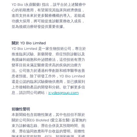
YD Bio (永鼎醫藥) 
指出，該平台於上述醫療中
心的初期應用，有望展現其臨床與經濟價值，
進而支持未來於更多醫療機構的導入。若能成
功擴大採用，將可能促進診斷業務收入成長，
並為後續治療研發提供重要依據。
關於 YD Bio Limited
YD Bio Limited 是一家生物技術公司，專注於
推進臨床試驗、新藥開發、癌症預防診斷以及
角膜緣幹細胞和外泌體療法，這些技術有潛力
變革目前未滿足醫療需求高的疾病的治療方
法。公司致力於通過科學創新和精準醫學改善
患者預後。除了研發工作外，YD Bio Limited 
還是公認的臨床試驗藥物供應商，並已擴展到
上市後輔助產品的開發和分銷。欲了解更多信
息，請訪問公司網站：
ir.ydesgroup.com
前瞻性聲明
本新聞稿包含前瞻性陳述，其中包括但不限於
關於公司與EG BioMed (愛立基生醫) 簽署無約
束力諒解備忘錄、潛在合併及其預期時間、批
准、潛在協同效應和平台收益的聲明。前瞻性
陳述基於當前預期、估計、預測和推測，不構