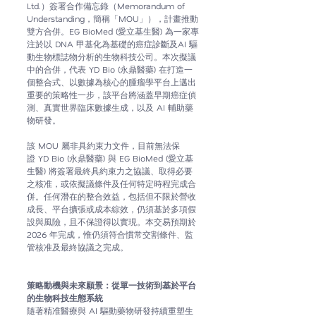
Ltd.
）簽署合作備忘錄（Memorandum of 
Understanding，簡稱「MOU」），計畫推動
雙方合併。
EG BioMed (愛立基生醫) 
為一家專
注於以 DNA 甲基化為基礎的癌症診斷及AI 驅
動生物標誌物分析的生物科技公司。本次擬議
中的合併，代表 
YD Bio (永鼎醫藥) 
在打造一
個整合式、以數據為核心的腫瘤學平台上邁出
重要的策略性一步，該平台將涵蓋早期癌症偵
測、真實世界臨床數據生成，以及 AI 輔助藥
物研發。
該 MOU 屬非具約束力文件，目前無法保
證
YD Bio (永鼎醫藥) 
與 
EG BioMed (愛立基
生醫) 
將簽署最終具約束力之協議、取得必要
之核准，或依擬議條件及任何特定時程完成合
併。任何潛在的整合效益，包括但不限於營收
成長、平台擴張或成本綜效，仍須基於多項假
設與風險，且不保證得以實現。本交易預期於 
2026 年完成，惟仍須符合慣常交割條件、監
管核准及最終協議之完成。
策略動機與未來願景：
從單一技術到基於平台
的生物科技生態系統
隨著精准醫療與 AI 驅動藥物研發持續重塑生