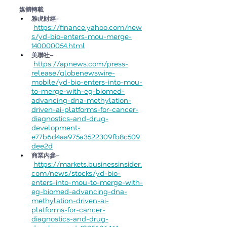
媒體轉載
雅虎財經
–
https://finance.yahoo.com/new
s/yd-bio-enters-mou-merge-
140000054.html
美聯社
–
https://apnews.com/press-
release/globenewswire-
mobile/yd-bio-enters-into-mou-
to-merge-with-eg-biomed-
advancing-dna-methylation-
driven-ai-platforms-for-cancer-
diagnostics-and-drug-
development-
e77b6d4aa975a3522309fb8c509
dee2d
商業內參
–
https://markets.businessinsider.
com/news/stocks/yd-bio-
enters-into-mou-to-merge-with-
eg-biomed-advancing-dna-
methylation-driven-ai-
platforms-for-cancer-
diagnostics-and-drug-