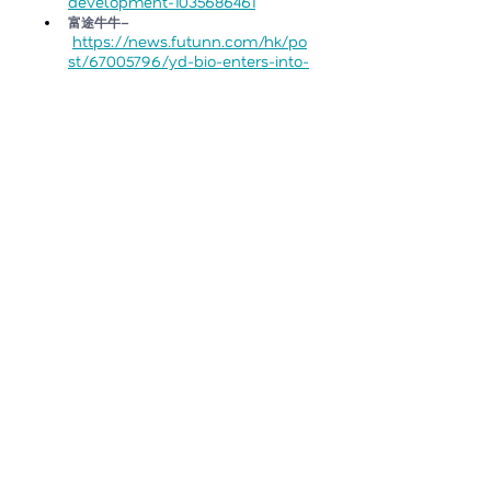
development-1035686461
富途牛牛
–
https://news.futunn.com/hk/po
st/67005796/yd-bio-enters-into-
mou-to-merge-with-eg-
biomed?
level=1&data_ticket=17637364796
49004
新聞
最新文章
查看全部