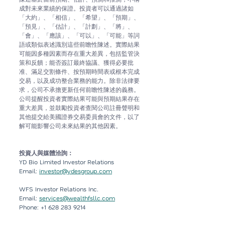
成對未來業績的保證。投資者可以通過諸如
「大約」、「相信」、「希望」、「預期」、
「預見」、「估計」、「計劃」、「將」、
「會」、「應該」、「可以」、「可能」等詞
語或類似表述識別這些前瞻性陳述。實際結果
可能因多種因素而存在重大差異，包括監管決
策和反饋；能否簽訂最終協議、獲得必要批
准、滿足交割條件、按預期時間表或根本完成
交易，以及成功整合業務的能力。除非法律要
求，公司不承擔更新任何前瞻性陳述的義務。
公司提醒投資者實際結果可能與預期結果存在
重大差異，並鼓勵投資者查閱公司註冊聲明和
其他提交給美國證券交易委員會的文件，以了
解可能影響公司未來結果的其他因素。
投資人與媒體洽詢：
YD Bio Limited Investor Relations
Email: 
investor@ydesgroup.com
WFS Investor Relations Inc.
Email
: 
services@wealthfsllc.com
Phone: +1 628 283 9214