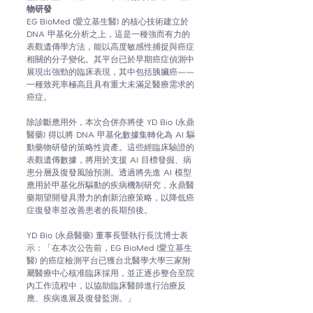
物研發
EG BioMed (愛立基生醫) 
的核心技術建立於 
DNA 甲基化分析之上，這是一種強而有力的
表觀遺傳學方法，能以高度敏感性捕捉與癌症
相關的分子變化。其平台已於早期癌症偵測中
展現出強勁的臨床表現，其中包括胰臟癌——
一種致死率極高且具有重大未滿足醫療需求的
癌症。
除診斷應用外，本次合併亦將使
YD Bio (永鼎
醫藥) 
得以將 DNA 甲基化數據集轉化為 AI 驅
動藥物研發的策略性資產。這些經臨床驗證的
表觀遺傳數據，將用於支援 AI 目標發掘、病
患分層及復發風險預測。透過將先進 AI 模型
應用於甲基化所驅動的疾病機制研究，永鼎醫
藥期望開發具潛力的創新治療策略，以降低癌
症復發率並改善患者的長期預後。
YD Bio (永鼎醫藥) 
董事長暨執行長沈博士表
示：「在本次公告前，
EG BioMed (愛立基生
醫) 
的癌症檢測平台已獲台北醫學大學三家附
屬醫療中心核准臨床採用，並正逐步整合至院
內工作流程中，以協助臨床醫師進行治療反
應、疾病進展及復發監測。」